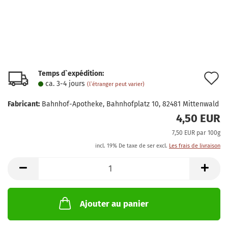
Temps d`expédition:
A
ca. 3-4 jours
(l`étranger peut varier)
à
Fabricant:
Bahnhof-Apotheke, Bahnhofplatz 10, 82481 Mittenwald
l
4,50 EUR
l
7,50 EUR par 100g
d
incl. 19% De taxe de ser excl.
Les frais de livraison
s
Ajouter au panier